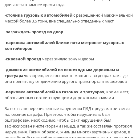
двигателя в зимнее время года
-
стоянка грузовых автомобилей
с разрешенной максимальной
массой более 3,5 тонн, вне специально отведенных мест
-
заграждать проезд во двор
-
парковка автомобилей ближе пяти метров от мусорных
контейнеров
-
сквозной проезд
через жилую зону и дворы
-
движение автомобилей по пешеходным дорожкам и
тротуарам
; запрещается оставлять машины во дворах там, где
они препятствуют движению другого транспорта и пешеходов
-
парковка автомобилей на газонах и тротуарах
, кроме мест,
обозначенных соответствующими дорожными знаками
За все вышеперечисленные нарушения ПДД предусматривается
наложение штрафа. При этом, чтобы нарушитель был
оштрафован, необходимо, чтобы факт нарушения был
зафиксирован инспекторами ГИБДД, а так же составлен протокол
нарушения. Таким образом, жильцы многоквартирных домов, в
целях борьбы с недобросовестными автовладельцами, должны, и