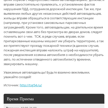
вправе самостоятельно привлекать, к установлению фактов
нарушения ПДД, сотрудников дорожной инспекции. Так же, при
выявлении любых других незаконных действий автовладельцев,
жильцы вправе обращаться в соответствующие инстанции
(например, при установке самовольных парковочных
заграждений). Кроме того, автовладельцам, на длительное время
оставляющим свои авто без присмотра во дворах домов, следует
помнить вот о чем. ТСЖ, в ряде случаев, вправе, если
припаркованные машины мешают им убирать территорию, а так
же препятствуют проезду пожарной техники (в данном случае,
пожарная инспекция вправе наложить штраф на нарушителя),
после уведомления хозяина автомобиля о необходимости убрать
авто, по истечении отведенного автомобилисту времени,
эвакуировать машину.
Уважаемые автовладельцы! Будьте взаимно вежливыми,
уважайте соседей!
Источник:
http://tsg54.ru/
Время Приема
Вторник
- 19:00-21:00