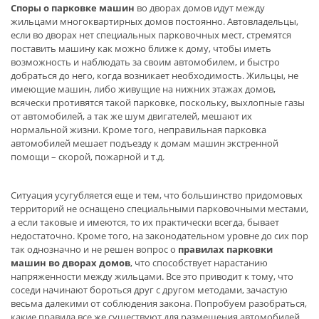
Споры о парковке машин
во дворах домов идут между
жильцами многоквартирных домов постоянно. Автовладельцы,
если во дворах нет специальных парковочных мест, стремятся
поставить машину как можно ближе к дому, чтобы иметь
возможность и наблюдать за своим автомобилем, и быстро
добраться до него, когда возникает необходимость. Жильцы, не
имеющие машин, либо живущие на нижних этажах домов,
всячески противятся такой парковке, поскольку, выхлопные газы
от автомобилей, а так же шум двигателей, мешают их
нормальной жизни. Кроме того, неправильная парковка
автомобилей мешает подъезду к домам машин экстренной
помощи – скорой, пожарной и т.д.
Ситуация усугубляется еще и тем, что большинство придомовых
территорий не оснащено специальными парковочными местами,
а если таковые и имеются, то их практически всегда, бывает
недостаточно. Кроме того, на законодательном уровне до сих пор
так однозначно и не решен вопрос о
правилах парковки
машин во дворах домов
, что способствует нарастанию
напряженности между жильцами. Все это приводит к тому, что
соседи начинают бороться друг с другом методами, зачастую
весьма далекими от соблюдения закона. Попробуем разобраться,
какие правила все же существуют для размещения автомобилей