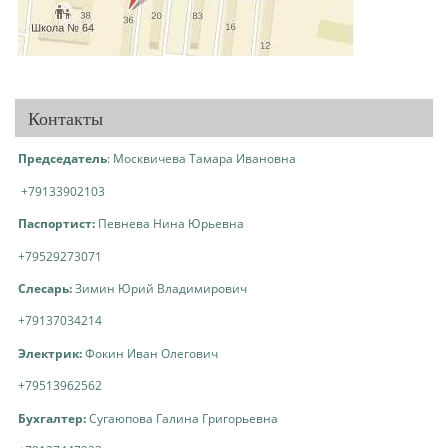
Контакты
Председатель
: Москвичева Тамара Ивановна
+79133902103
Паспортист:
Певнева Нина Юрьевна
+79529273071
Слесарь:
Зимин Юрий Владимирович
+79137034214
Электрик:
Фокин Иван Олегович
+79513962562
Бухгалтер:
Сугаюпова Галина Григорьевна