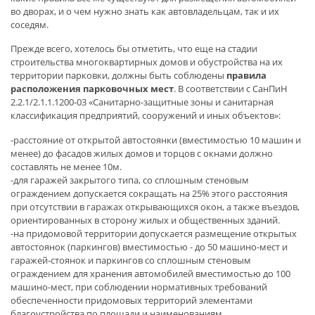
во дворах, и о чем нужно знать как автовладельцам, так и их
соседям.
Прежде всего, хотелось бы отметить, что еще на стадии
строительства многоквартирных домов и обустройства на их
территории парковки, должны быть соблюдены
правила
расположения парковочных мест
. В соответствии с СанПиН
2.2.1/2.1.1.1200-03 «Санитарно-защитные зоны и санитарная
классификация предприятий, сооружений и иных объектов»:
-расстояние от открытой автостоянки (вместимостью 10 машин и
менее) до фасадов жилых домов и торцов с окнами должно
составлять не менее 10м.
-для гаражей закрытого типа, со сплошным стеновым
ограждением допускается сокращать на 25% этого расстояния
при отсутствии в гаражах открывающихся окон, а также въездов,
ориентированных в сторону жилых и общественных зданий.
-на придомовой территории допускается размещение открытых
автостоянок (паркингов) вместимостью - до 50 машино-мест и
гаражей-стоянок и паркингов со сплошным стеновым
ограждением для хранения автомобилей вместимостью до 100
машино-мест, при соблюдении нормативных требований
обеспеченности придомовых территорий элементами
благоустройства по площади и наименованиям.